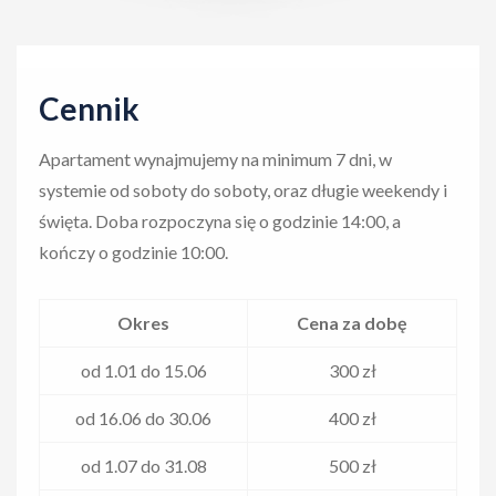
t
i
o
Cennik
n
Apartament wynajmujemy na minimum 7 dni, w
systemie od soboty do soboty, oraz długie weekendy i
święta. Doba rozpoczyna się o godzinie 14:00, a
kończy o godzinie 10:00.
Okres
Cena za dobę
od 1.01 do 15.06
300 zł
od 16.06 do 30.06
400 zł
od 1.07 do 31.08
500 zł