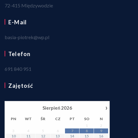
72-415 Międzywodzie
E-Mail
basia-piotrek@wp.pl
Telefon
691 840 951
Zajętość
›
Sierpień
2026
PN
WT
ŚR
CZ
PT
SO
N
1
2
3
4
5
6
7
8
9
10
11
12
13
14
15
16