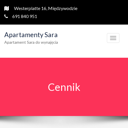
Westerplatte 16, Międzywodzie
691 840 951
Apartamenty Sara
T
Apartament Sara do wynajęcia
o
g
g
l
e
Cennik
n
a
v
i
g
a