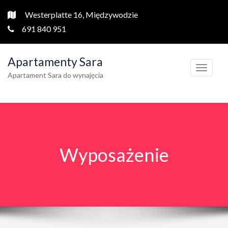
Westerplatte 16, Międzywodzie
691 840 951
Apartamenty Sara
T
Apartament Sara do wynajęcia
o
g
g
l
e
Wyposażenie
n
a
v
i
g
a