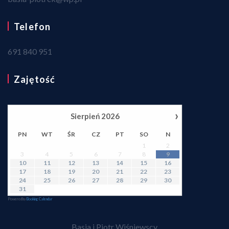
Telefon
691 840 951
Zajętość
›
Sierpień
2026
PN
WT
ŚR
CZ
PT
SO
N
1
2
3
4
5
6
7
8
9
10
11
12
13
14
15
16
17
18
19
20
21
22
23
24
25
26
27
28
29
30
31
Powered by
Booking Calendar
Basia i Piotr Wiśniewscy