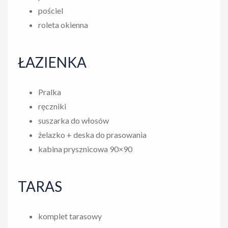
pościel
roleta okienna
ŁAZIENKA
Pralka
ręczniki
suszarka do włosów
żelazko + deska do prasowania
kabina prysznicowa 90×90
TARAS
komplet tarasowy