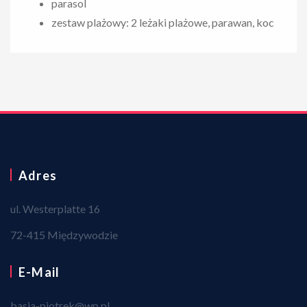
parasol
zestaw plażowy: 2 leżaki plażowe, parawan, koc
Adres
ul. Westerplatte 16
72-415 Międzywodzie
E-Mail
basia-piotrek@wp.pl