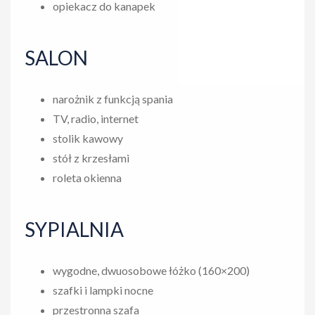
opiekacz do kanapek
SALON
narożnik z funkcją spania
TV, radio, internet
stolik kawowy
stół z krzesłami
roleta okienna
SYPIALNIA
wygodne, dwuosobowe łóżko (160×200)
szafki i lampki nocne
przestronna szafa