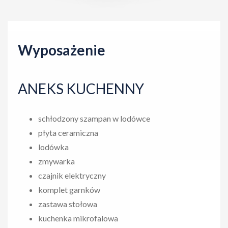
t
i
o
Wyposażenie
n
ANEKS KUCHENNY
schłodzony szampan w lodówce
płyta ceramiczna
lodówka
zmywarka
czajnik elektryczny
komplet garnków
zastawa stołowa
kuchenka mikrofalowa